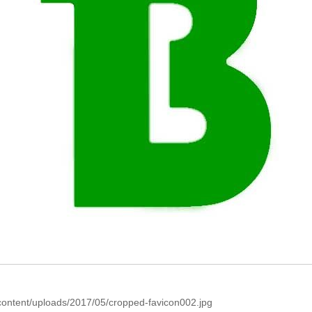
content/uploads/2017/05/cropped-favicon002.jpg