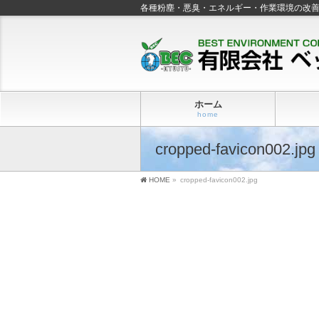
各種粉塵・悪臭・エネルギー・作業環境の改
ホーム
home
cropped-favicon002.jpg
HOME
»
cropped-favicon002.jpg