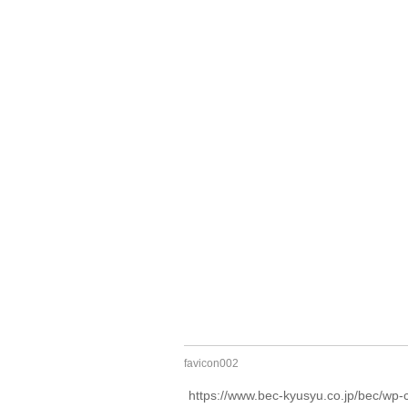
favicon002
https://www.bec-kyusyu.co.jp/bec/wp-