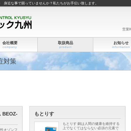
善 身近な事で困っていませんか？私たちがお手伝い致します。
営業
会社概要
取扱商品
お知らせ
company
product
information
症対策
BEOZ-
もとりす
もとりす 銅は人間の健康を維持する
上でなくてはならない必須の元素で
の活性オゾンフ