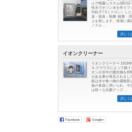
ォグ噴霧システム(BEOZ-
性水でオゾン水を作りフ
均粒子7.5ミクロン）し
臭・脱臭・除菌･殺菌・
上を致します。現場に適
ノズル …
詳しく
イオンクリーナー
イオンクリーナー 1929
Ｇ.クラウスによって銀イ
オンが水中の微生物を抑
がある事が発見されました
銀は水や食べ物の腐敗防
族の食器に用いられ、今
は様々な抗菌グッズ …
詳しく
Facebook
Google+