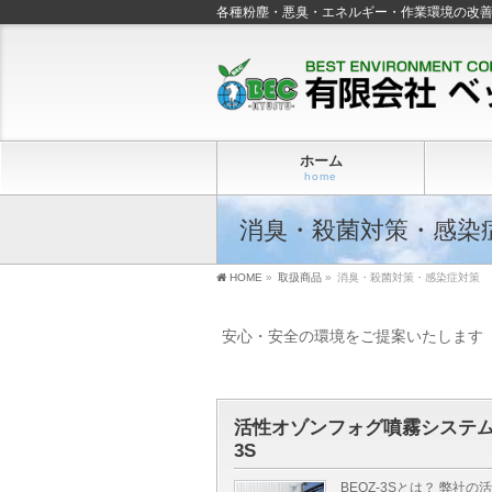
各種粉塵・悪臭・エネルギー・作業環境の改
ホーム
home
消臭・殺菌対策・感染
HOME
»
取扱商品
»
消臭・殺菌対策・感染症対策
安心・安全の環境をご提案いたします
活性オゾンフォグ噴霧システム 
3S
BEOZ-3Sとは？ 弊社