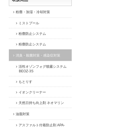
粉塵・加湿・冷却対策
ミストプール
粉塵防止システム
粉塵防止システム
消臭・殺菌対策・感染症対策
活性オゾンフォグ噴霧システム
BEOZ-3S
もとりす
イオンクリーナー
天然日持ち向上剤 ネオマリン
油脂対策
アスファルト付着防止剤 APA-