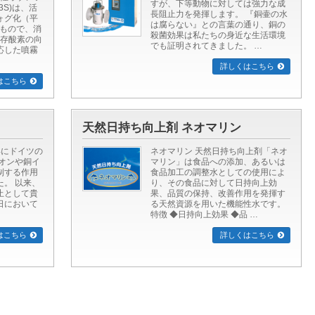
すが、下等動物に対しては強力な成
3S)は、活
長阻止力を発揮します。 『銅壷の水
ォグ化（平
は腐らない』との言葉の通り、銅の
たもので、消
殺菌効果は私たちの身近な生活環境
溶存酸素の向
でも証明されてきました。 …
応した噴霧
詳しくはこちら
はこちら
天然日持ち向上剤 ネオマリン
年にドイツの
ネオマリン 天然日持ち向上剤「ネオ
オンや銅イ
マリン」は食品への添加、あるいは
制する作用
食品加工の調整水としての使用によ
。 以来、
り、その食品に対して日持向上効
止として貴
果、品質の保持、改善作用を発揮す
日において
る天然資源を用いた機能性水です。
特徴 ◆日持向上効果 ◆品 …
はこちら
詳しくはこちら