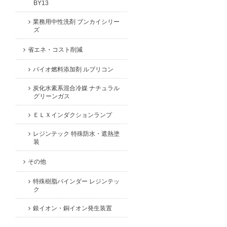
BY13
業務用中性洗剤 ブンカイシリー
ズ
省エネ・コスト削減
バイオ燃料添加剤 ルブリコン
炭化水素系混合冷媒 ナチュラル
グリーンガス
ＥＬＸインダクションランプ
レジンテック 特殊防水・遮熱塗
装
その他
特殊樹脂バインダー レジンテッ
ク
銀イオン・銅イオン発生装置