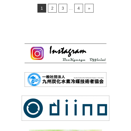
1
2
3
…
4
»