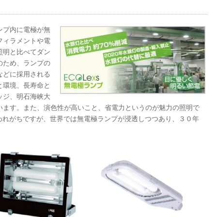
ンプ内に電極が無
フィラメントや電
照明と比べてダン
のため、ランプの
などに採用される
と環境、長寿命と
ッジ、明石海峡大
います。 また、演色性が高いこと、省電力というのが魅力の照明で
言われがちですが、世界では無電極ランプが浸透しつつあり、３０年