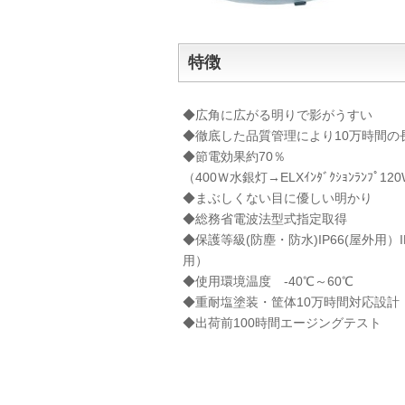
特徴
◆広角に広がる明りで影がうすい
◆徹底した品質管理により10万時間の
◆節電効果約70％
（400Ｗ水銀灯→ELXｲﾝﾀﾞｸｼｮﾝﾗﾝﾌﾟ12
◆まぶしくない目に優しい明かり
◆総務省電波法型式指定取得
◆保護等級(防塵・防水)IP66(屋外用）I
用）
◆使用環境温度 -40℃～60℃
◆重耐塩塗装・筐体10万時間対応設計
◆出荷前100時間エージングテスト