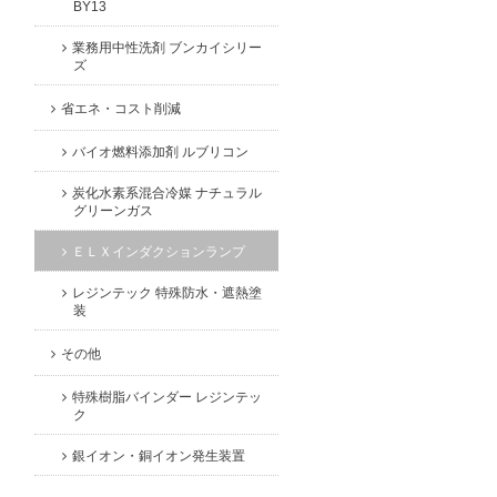
BY13
業務用中性洗剤 ブンカイシリー
ズ
省エネ・コスト削減
バイオ燃料添加剤 ルブリコン
炭化水素系混合冷媒 ナチュラル
グリーンガス
ＥＬＸインダクションランプ
レジンテック 特殊防水・遮熱塗
装
その他
特殊樹脂バインダー レジンテッ
ク
銀イオン・銅イオン発生装置