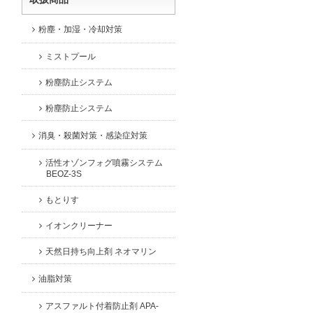
粉塵・加湿・冷却対策
ミストプール
粉塵防止システム
粉塵防止システム
消臭・殺菌対策・感染症対策
活性オゾンフォグ噴霧システム
BEOZ-3S
もとりす
イオンクリーナー
天然日持ち向上剤 ネオマリン
油脂対策
アスファルト付着防止剤 APA-