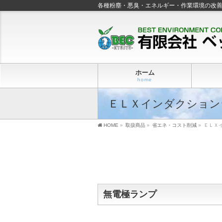
各種粉塵・悪臭・エネルギー・作業環境の改
ホーム
home
ＥＬＸインダクション
HOME
»
取扱商品
»
省エネ・コスト削減
»
ＥＬＸ
無電極ランプ