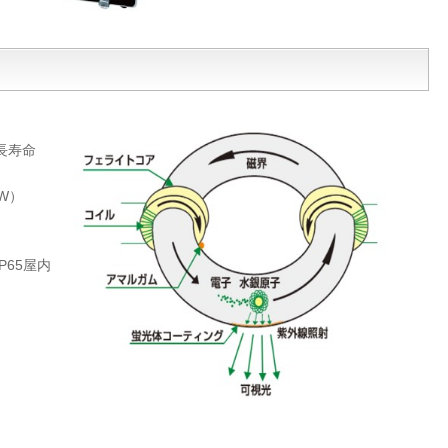
長寿命
0W）
P65屋内