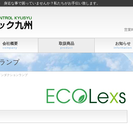
善 身近な事で困っていませんか？私たちがお手伝い致します。
営業
会社概要
取扱商品
お知らせ
company
product
information
ランプ
インダクションランプ