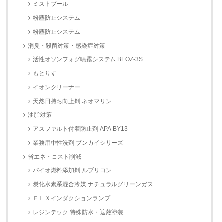
ミストプール
粉塵防止システム
粉塵防止システム
消臭・殺菌対策・感染症対策
活性オゾンフォグ噴霧システム BEOZ-3S
もとりす
イオンクリーナー
天然日持ち向上剤 ネオマリン
油脂対策
アスファルト付着防止剤 APA-BY13
業務用中性洗剤 ブンカイシリーズ
省エネ・コスト削減
バイオ燃料添加剤 ルブリコン
炭化水素系混合冷媒 ナチュラルグリーンガス
ＥＬＸインダクションランプ
レジンテック 特殊防水・遮熱塗装