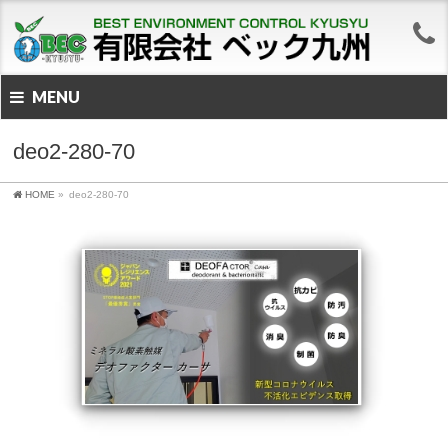
MENU
deo2-280-70
HOME
»
deo2-280-70