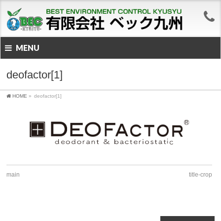
MENU
deofactor[1]
HOME
»
deofactor[1]
main
title-crop