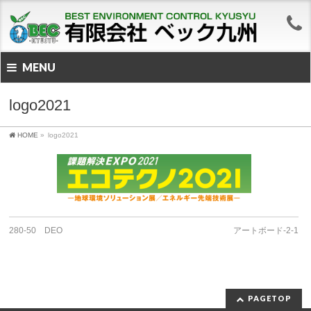
MENU
logo2021
HOME
»
logo2021
280-50 DEO
アートボード-2-1
PAGETOP