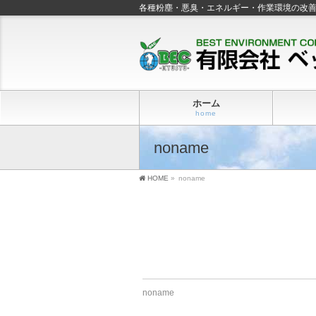
各種粉塵・悪臭・エネルギー・作業環境の改
ホーム
home
noname
HOME
»
noname
noname