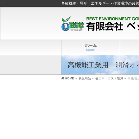
各種粉塵・悪臭・エネルギー・作業環境の改
ホーム
home
高機能工業用 潤滑オ
HOME
»
取扱商品
»
省エネ・コスト削減
»
高機能