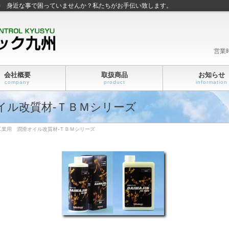
善 身近な事で困っていませんか？私たちがお手伝い致します。
営業
会社概要
取扱商品
お知らせ
company
product
information
イル改質材-ＴＢＭシリーズ
工業用 潤滑オイル改質材-ＴＢＭシリーズ