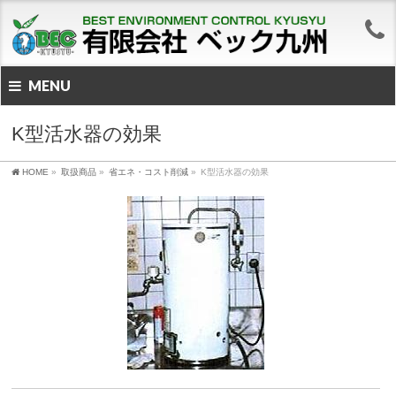
MENU
K型活水器の効果
HOME
»
取扱商品
»
省エネ・コスト削減
»
K型活水器の効果