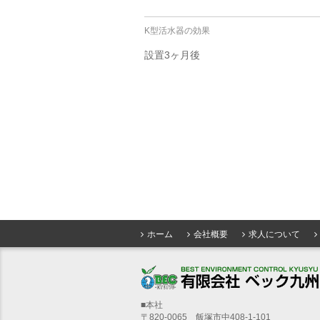
K型活水器の効果
設置3ヶ月後
ホーム
会社概要
求人について
■本社
〒820-0065 飯塚市中408-1-101