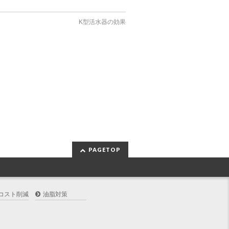
K型活水器の効果
PAGETOP
コスト削減
油脂対策