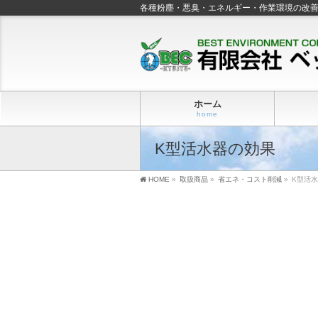
各種粉塵・悪臭・エネルギー・作業環境の改
ホーム
home
K型活水器の効果
HOME
»
取扱商品
»
省エネ・コスト削減
»
K型活