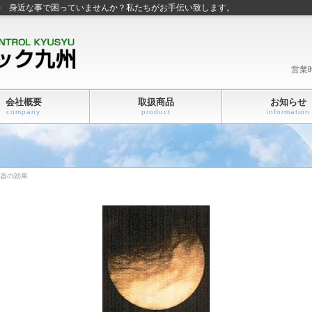
善 身近な事で困っていませんか？私たちがお手伝い致します。
営業
会社概要
取扱商品
お知らせ
company
product
information
水器の効果