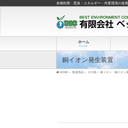
各種粉塵・悪臭・エネルギー・作業環境の改
ホーム
home
銅イオン発生装置
HOME
»
取扱商品
»
その他
»
銀イオン・銅イオン