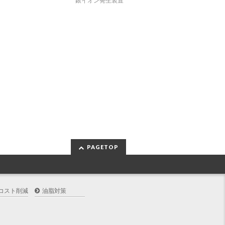
銀イオン発生装置
PAGETOP
コスト削減
油脂対策