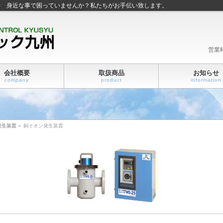
善 身近な事で困っていませんか？私たちがお手伝い致します。
営業
会社概要
取扱商品
お知らせ
company
product
information
発生装置
»
銅イオン発生装置