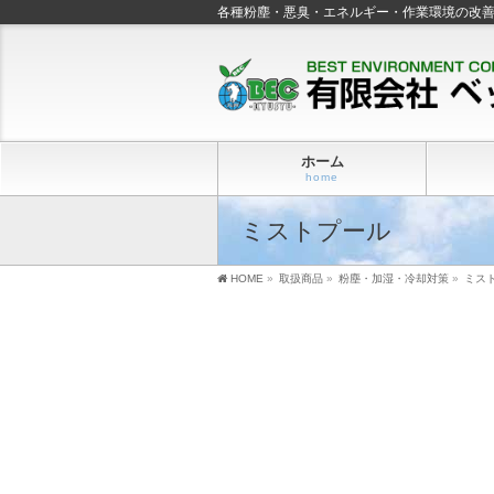
各種粉塵・悪臭・エネルギー・作業環境の改
ホーム
home
ミストプール
HOME
»
取扱商品
»
粉塵・加湿・冷却対策
»
ミス