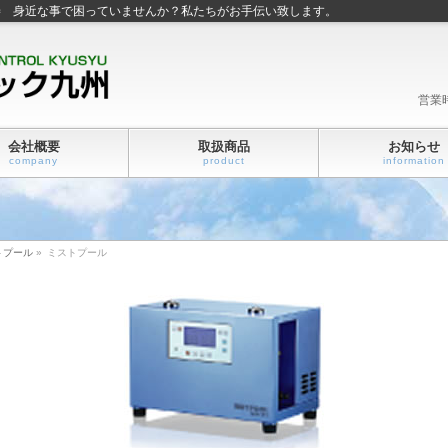
善 身近な事で困っていませんか？私たちがお手伝い致します。
営業
会社概要
取扱商品
お知らせ
company
product
information
トプール
»
ミストプール