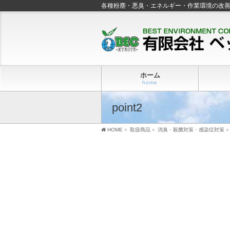
各種粉塵・悪臭・エネルギー・作業環境の改
ホーム
home
point2
HOME
»
取扱商品
»
消臭・殺菌対策・感染症対策
»