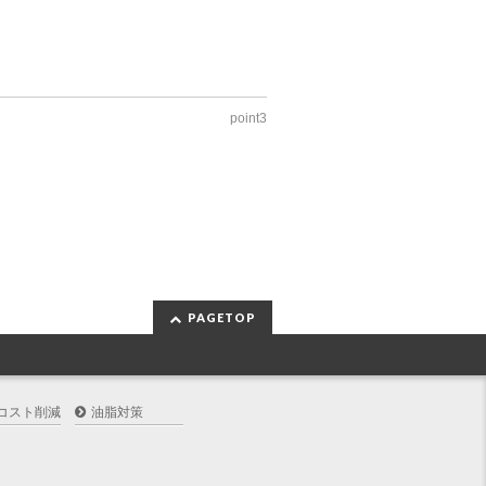
point3
PAGETOP
コスト削減
油脂対策