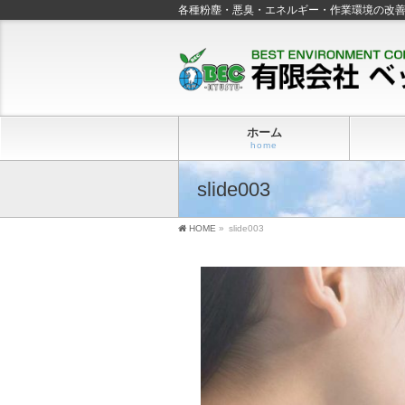
各種粉塵・悪臭・エネルギー・作業環境の改
ホーム
home
slide003
HOME
»
slide003