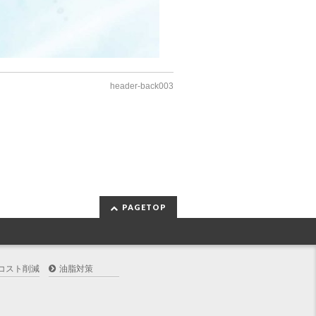
header-back003
PAGETOP
コスト削減
油脂対策