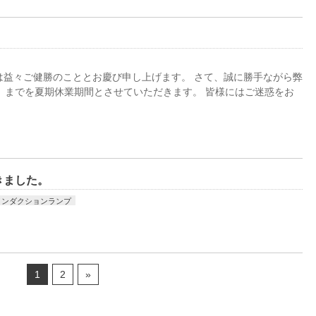
は益々ご健勝のこととお慶び申し上げます。 さて、誠に勝手ながら弊
火）までを夏期休業期間とさせていただきます。 皆様にはご迷惑をお
きました。
インダクションランプ
1
2
»