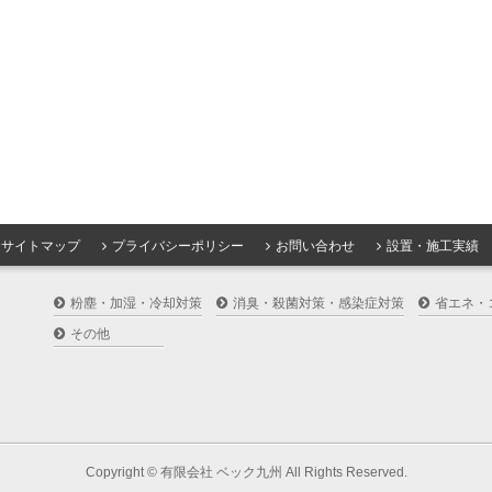
サイトマップ
プライバシーポリシー
お問い合わせ
設置・施工実績
粉塵・加湿・冷却対策
消臭・殺菌対策・感染症対策
省エネ・
その他
Copyright ©
有限会社 ベック九州
All Rights Reserved.