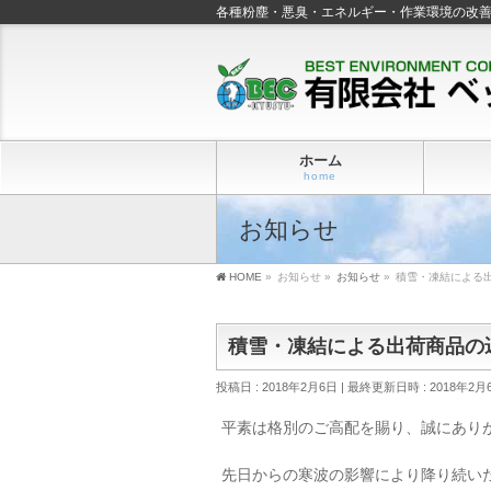
各種粉塵・悪臭・エネルギー・作業環境の改
ホーム
home
お知らせ
HOME
»
お知らせ
»
お知らせ
»
積雪・凍結による
積雪・凍結による出荷商品の
投稿日 : 2018年2月6日
最終更新日時 : 2018年2月
平素は格別のご高配を賜り、誠にあり
先日からの寒波の影響により降り続い