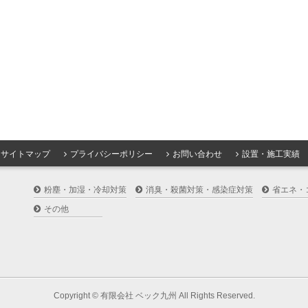
サイトマップ
プライバシーポリシー
お問い合わせ
設置・施工実績
粉塵・加湿・冷却対策
消臭・殺菌対策・感染症対策
省エネ・
その他
Copyright ©
有限会社 ベック九州
All Rights Reserved.