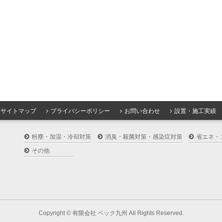
サイトマップ
プライバシーポリシー
お問い合わせ
設置・施工実績
粉塵・加湿・冷却対策
消臭・殺菌対策・感染症対策
省エネ・
その他
Copyright ©
有限会社 ベック九州
All Rights Reserved.