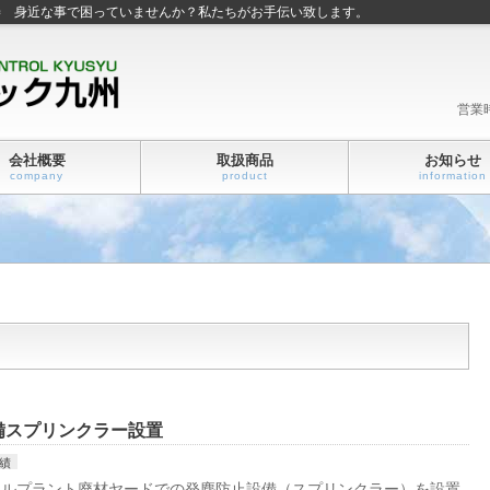
善 身近な事で困っていませんか？私たちがお手伝い致します。
営業
会社概要
取扱商品
お知らせ
company
product
information
備スプリンクラー設置
績
クルプラント廃材ヤードでの発塵防止設備（スプリンクラー）を設置