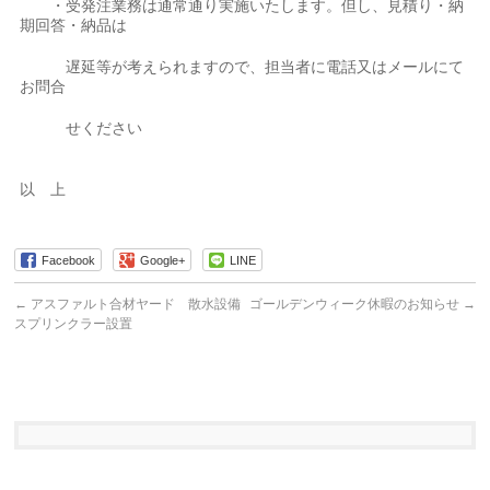
・受発注業務は通常通り実施いたします。但し、見積り・納
期回答・納品は
遅延等が考えられますので、担当者に電話又はメールにて
お問合
せください
以 上
Facebook
Google+
LINE
←
アスファルト合材ヤード 散水設備
ゴールデンウィーク休暇のお知らせ
→
スプリンクラー設置