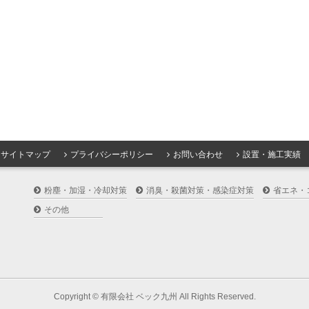
サイトマップ
プライバシーポリシー
お問い合わせ
設置・施工実績
粉塵・加湿・冷却対策
消臭・殺菌対策・感染症対策
省エネ・
その他
Copyright ©
有限会社 ベック九州
All Rights Reserved.