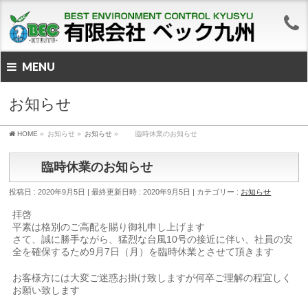
MENU
お知らせ
HOME
»
お知らせ
»
お知らせ
»
臨時休業のお知らせ
臨時休業のお知らせ
投稿日 : 2020年9月5日
最終更新日時 : 2020年9月5日
カテゴリー :
お知らせ
拝啓
平素は格別のご高配を賜り御礼申し上げます
さて、誠に勝手ながら、猛烈な台風10号の接近に伴い、社員の安
全を確保するため9月7日（月）を臨時休業とさせて頂きます
お客様方には大変ご迷惑お掛け致しますが何卒ご理解の程宜しく
お願い致します