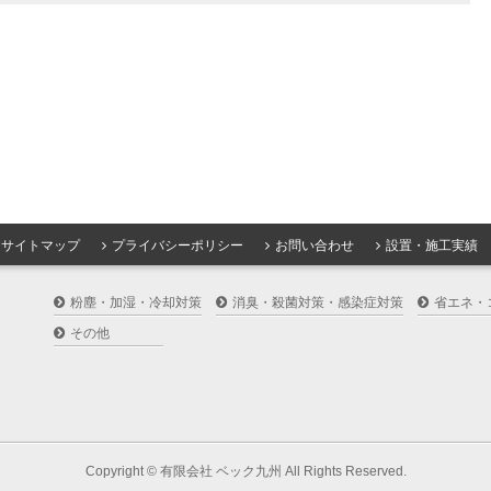
サイトマップ
プライバシーポリシー
お問い合わせ
設置・施工実績
粉塵・加湿・冷却対策
消臭・殺菌対策・感染症対策
省エネ・
その他
Copyright ©
有限会社 ベック九州
All Rights Reserved.