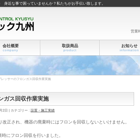
善 身近な事で困っていませんか？私たちがお手伝い致します。
営業
会社概要
取扱商品
お知らせ
company
product
information
プレッサーのフロンガス回収作業実施
ンガス回収作業実施
9月2日
カテゴリー :
設置・施工実績
より改正され、機器の廃棄時にはフロンを回収しないといけません。
時にフロン回収を行いました。