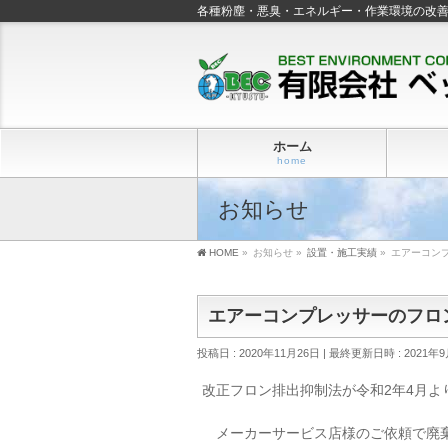
各種粉塵・悪臭・エネルギー・作業環境の改
ホーム
home
お知らせ
HOME
»
お知らせ
»
設置・施工実績
»
エアーコン
エアーコンプレッサーのフロ
投稿日 : 2020年11月26日
最終更新日時 : 2021年
改正フロン排出抑制法が令和2年4月
メーカーサービス店様のご依頼で廃棄