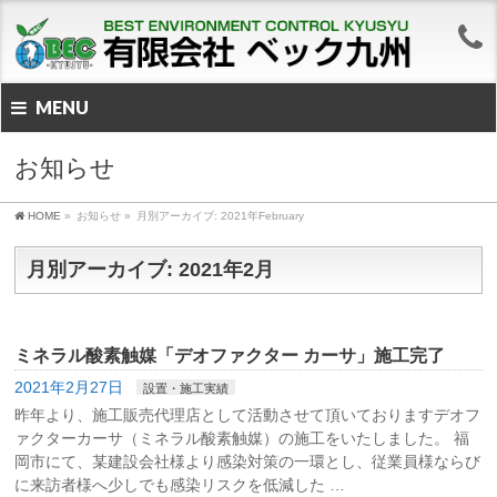
MENU
お知らせ
HOME
»
お知らせ
»
月別アーカイブ: 2021年February
月別アーカイブ: 2021年2月
ミネラル酸素触媒「デオファクター カーサ」施工完了
2021年2月27日
設置・施工実績
昨年より、施工販売代理店として活動させて頂いておりますデオフ
ァクターカーサ（ミネラル酸素触媒）の施工をいたしました。 福
岡市にて、某建設会社様より感染対策の一環とし、従業員様ならび
に来訪者様へ少しでも感染リスクを低減した …