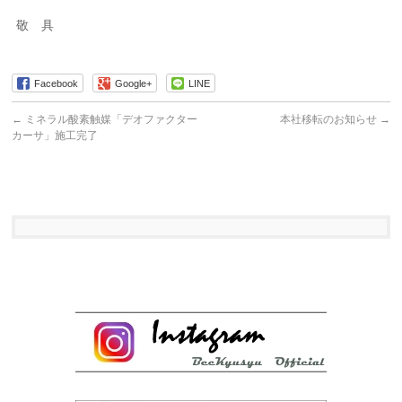
敬 具
Facebook
Google+
LINE
←
ミネラル酸素触媒「デオファクター
本社移転のお知らせ
→
カーサ」施工完了