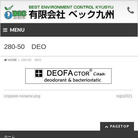
MENU
280-50 DEO
HOME
»
280-50 DEO
cropped-noname.png
logo2021
PAGETOP
ホーム