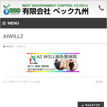
MENU
AIWILL2
HOME
»
AIWILL2
インスタベックオフィシャル
k-koji
PAGETOP