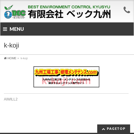
MENU
k-koji
HOME
»
k-koji
AIWILL2
PAGETOP