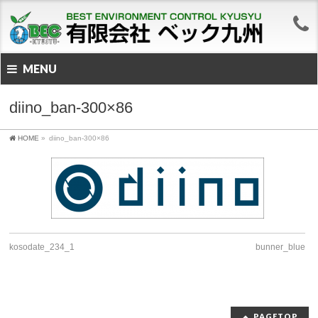
MENU
diino_ban-300×86
HOME
»
diino_ban-300×86
kosodate_234_1
bunner_blue
PAGETOP