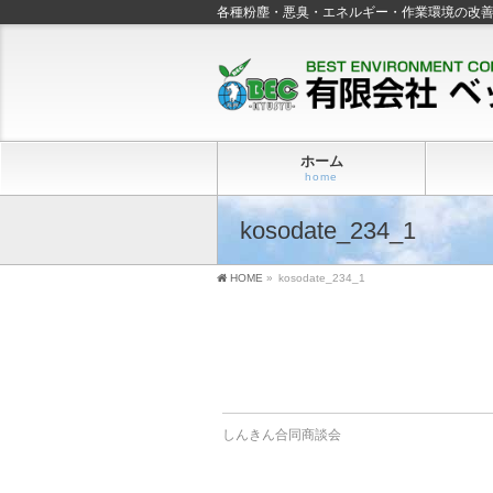
各種粉塵・悪臭・エネルギー・作業環境の改
ホーム
home
kosodate_234_1
HOME
»
kosodate_234_1
しんきん合同商談会